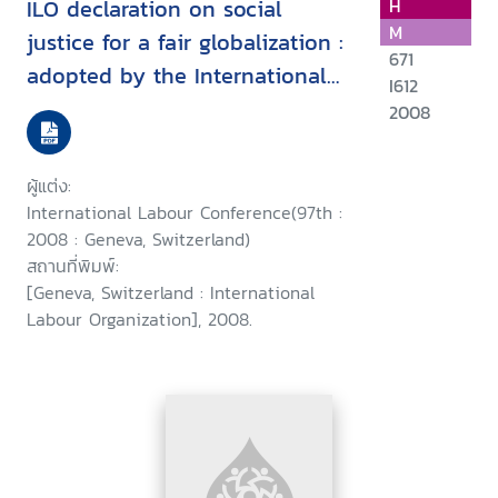
ILO declaration on social
H
M
justice for a fair globalization :
671
adopted by the International
I612
Labour Conference at its
2008
ninety-seventh session,
Geneva,10 June 2008
ผู้แต่ง:
International Labour Conference(97th :
2008 : Geneva, Switzerland)
สถานที่พิมพ์:
[Geneva, Switzerland : International
Labour Organization], 2008.