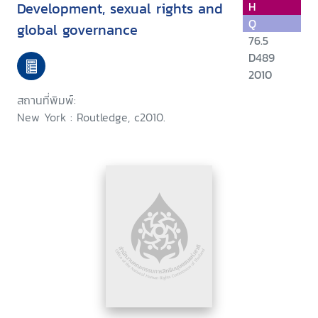
Development, sexual rights and
H
Q
global governance
76.5
D489
2010
สถานที่พิมพ์:
New York : Routledge, c2010.