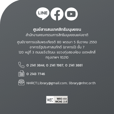
ศูนย์สารสนเทศสิทธิมนุษยชน
สำนักงานคณะกรรมการสิทธิมนุษยชนแห่งชาติ
ศูนย์ราชการเฉลิมพระเกียรติ 80 พรรษา 5 ธันวาคม 2550
อาคารรัฐประศาสนภักดี (อาคารบี) ชั้น 7
120 หมู่ที่ 3 ถนนแจ้งวัฒนะ แขวงทุ่งสองห้อง เขตหลักสี่
กรุงเทพฯ 10210
0 2141 3844, 0 2141 1987, 0 2141 3881
0 2143 7746
NHRCT.Library@gmail.com; library@nhrc.or.th