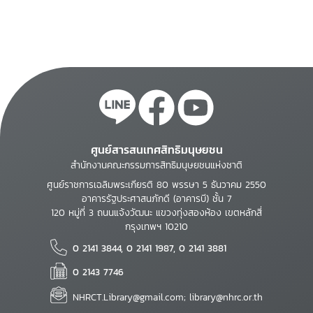
ศูนย์สารสนเทศสิทธิมนุษยชน
สำนักงานคณะกรรมการสิทธิมนุษยชนแห่งชาติ
ศูนย์ราชการเฉลิมพระเกียรติ 80 พรรษา 5 ธันวาคม 2550
อาคารรัฐประศาสนภักดี (อาคารบี) ชั้น 7
120 หมู่ที่ 3 ถนนแจ้งวัฒนะ แขวงทุ่งสองห้อง เขตหลักสี่
กรุงเทพฯ 10210
0 2141 3844, 0 2141 1987, 0 2141 3881
0 2143 7746
NHRCT.Library@gmail.com; library@nhrc.or.th