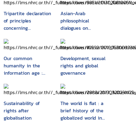
Tripartite declaration
Asian-Arab
of principles
philosophical
concerning
dialogues on
multinational
globalization,
enterprises and social
democracy and
policy
human rights
Our common
Development, sexual
humanity in the
rights and global
information age :
governance
principles and values
for development
Sustainability of
The world is flat : a
rights after
brief history of the
globalisation
globalized world in
the twenty-first
century