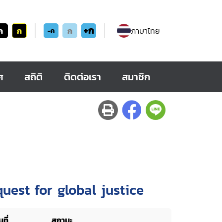
+ก
ก
ก
ก
ภาษาไทย
-ก
ศ
สถิติ
ติดต่อเรา
สมาชิก
est for global justice
ที่
สถานะ