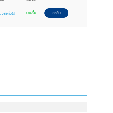
บนชั้น
ขอยืม
ังสือทั่วไป