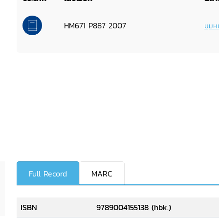
HM671 P887 2007
มุมหน
Full Record
MARC
ISBN
9789004155138 (hbk.)