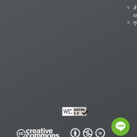
ส
แ
ศ