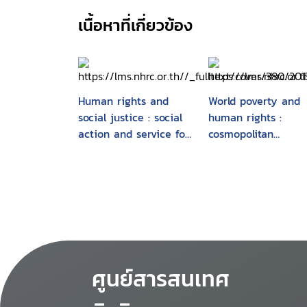
เนื้อหาที่เกี่ยวข้อง
Human rights and
World poverty and
social justice : social
human rights :
action and service for
cosmopolitan
the helping and
responsibilities and
health professions
reforms
ศูนย์สารสนเทศ