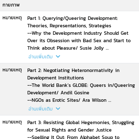
กายภาพ
หมายเหตุ
Part 1: Querying/Queering Development:
Theories, Representations, Strategies
--Why the Development Industry Should Get
Over its Obsession with Bad Sex and Start to
Think about Pleasure/ Susie Jolly
--Transgendering Development: Reframing
อ่านเพิ่มเติม
Hijras and Development/ Jyoti Puri
หมายเหตุ
--Querying Feminist Economics' Straight Path
Part 2: Negotiating Heteronormativity in
to Development: Household Models
Development Institutions
Reconsidered/ Suzanne Bergeron.
--The World Bank's GLOBE: Queers in/Queering
Development/ Andil Gosine
--NGOs as Erotic Sites/ Ara Wilson
--Promoting Exports, Restructuring Love: How
อ่านเพิ่มเติม
the World Bank Manages Policy Tensions
หมายเหตุ
through Heteronormativity in the Flower
Part 3: Resisting Global Hegemonies, Struggling
Industry/ Kate Bedford
for Sexual Rights and Gender Justice
--'Headless Families' and 'Detoured Men': Off
--Spelling It Out: From Alphabet Soup to