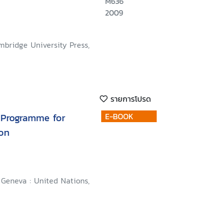
M636
2009
mbridge University Press,
รายการโปรด
E-BOOK
on
Geneva : United Nations,