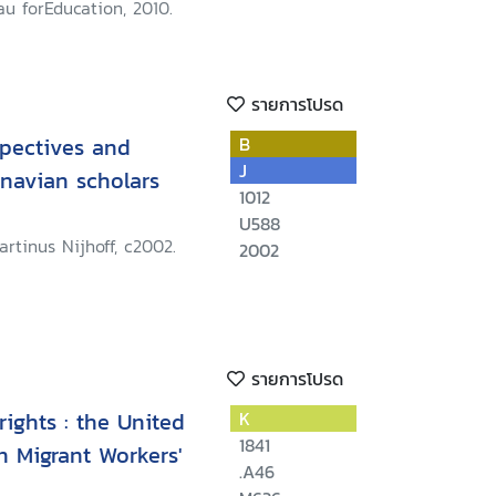
u forEducation, 2010.
รายการโปรด
spectives and
B
J
navian scholars
1012
U588
rtinus Nijhoff, c2002.
2002
รายการโปรด
ights : the United
K
1841
 Migrant Workers'
.A46