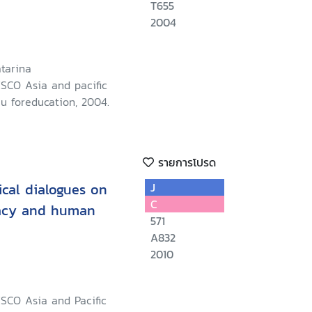
T655
2004
tarina
SCO Asia and pacific
u foreducation, 2004.
รายการโปรด
cal dialogues on
J
C
racy and human
571
A832
2010
SCO Asia and Pacific