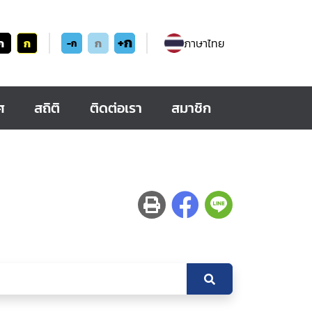
+ก
ก
ก
ก
ภาษาไทย
-ก
ศ
สถิติ
ติดต่อเรา
สมาชิก