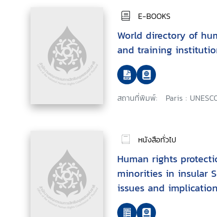
E-BOOKS
World directory of hu
and training instituti
สถานที่พิมพ์:
Paris : UNESCO
หนังสือทั่วไป
Human rights protecti
minorities in insular 
issues and implication
prevention