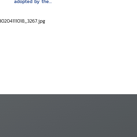
adopted by the
Committee on the
elimination of racial
discrimination