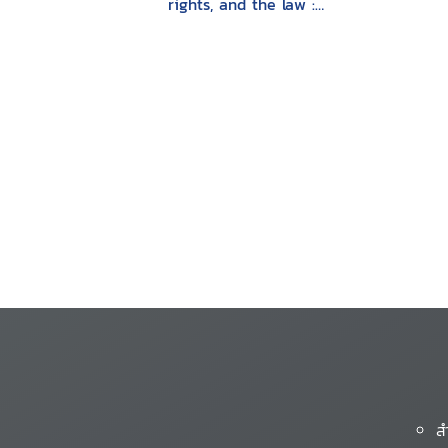
rights, and the law :
multinational
corporations in
developing countries
ส