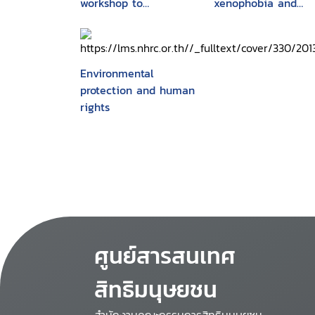
workshop to
xenophobia and
commemorate the
related intolerance
end of the United
Nations third decade
to combat racism and
Environmental
racial discrimination,
protection and human
Paris, 19-20 February
rights
2003
ศูนย์สารสนเทศ
สิทธิมนุษยชน