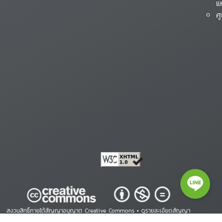
แ
ศ
สงวนสิทธิ์ภายใต้สัญญาอนุญาต Creative Commons •
ดูรายละเอียดสัญญา