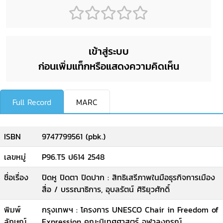
เข้าสู่ระบบ
ก่อนเพิ่มแท็กหรือแสดงความคิดเห็น
Full Record
MARC
ISBN
9747799561 (pbk.)
เลขหมู่
P96.T5 ป614 2548
ชื่อเรื่อง
ปิดหู ปิดตา ปิดปาก : สิทธิเสรีภาพในมือธุรกิจการเมือง
สื่อ / บรรณาธิการ, อุบลรัตน์ ศิริยุวศักดิ์
พิมพ์
กรุงเทพฯ : โครงการ UNESCO Chair in Freedom of
ลักษณ์
Expression คณะนิเทศศาสตร์ จุฬาลงกรณ์