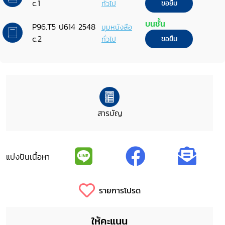
c.1
ทั่วไป
ขอยืม
บนชั้น
P96.T5 ป614 2548
มุมหนังสือ
c.2
ทั่วไป
ขอยืม
สารบัญ
แบ่งปันเนื้อหา
รายการโปรด
ให้คะแนน