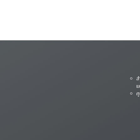
ส
แ
ศ