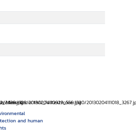
vironmental
otection and human
hts