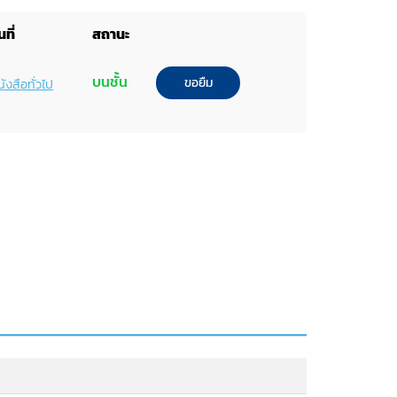
ที่
สถานะ
บนชั้น
ขอยืม
ังสือทั่วไป