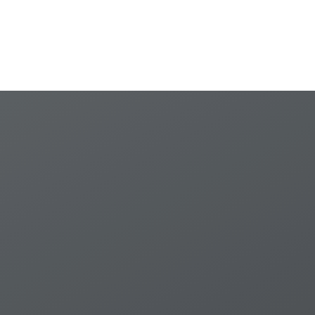
corporations in
developing countries