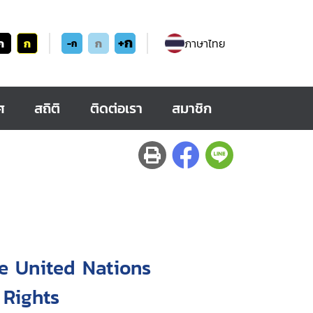
+ก
ก
ก
ก
ภาษาไทย
-ก
ศ
สถิติ
ติดต่อเรา
สมาชิก
he United Nations
 Rights