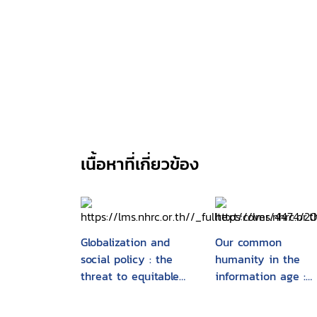
เนื้อหาที่เกี่ยวข้อง
Globalization and
Our common
social policy : the
humanity in the
threat to equitable
information age :
welfare
principles and valu
for development