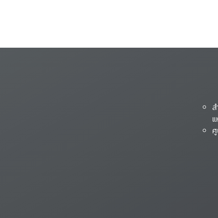
ส
แ
ศ