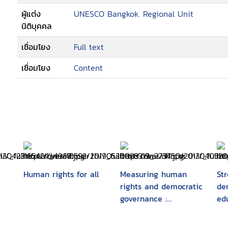
ผู้แต่ง
UNESCO Bangkok. Regional Unit
นิติบุคคล
เชื่อมโยง
Full text
เชื่อมโยง
Content
Human rights for all
Measuring human
Str
rights and democratic
dem
governance :
ed
es
experiences and
de
lessons from metagora