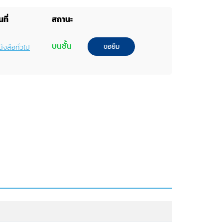
ที่
สถานะ
บนชั้น
ขอยืม
ังสือทั่วไป