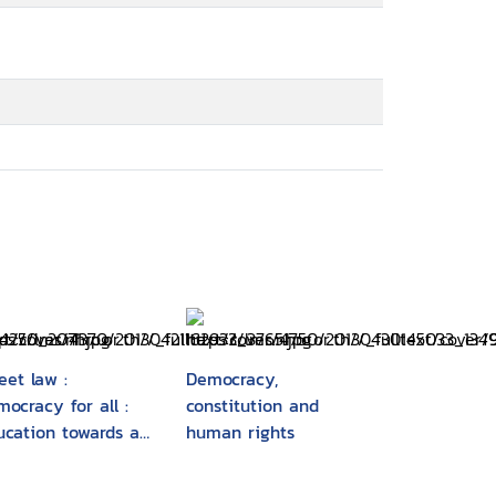
eet law :
Democracy,
ocracy for all :
constitution and
ucation towards a
human rights
mocratic culture