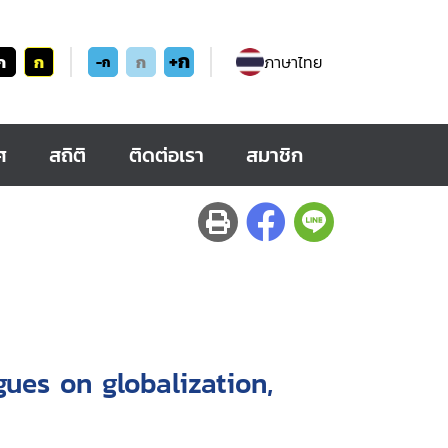
+ก
ก
ก
ก
ภาษาไทย
-ก
ศ
สถิติ
ติดต่อเรา
สมาชิก
ues on globalization,