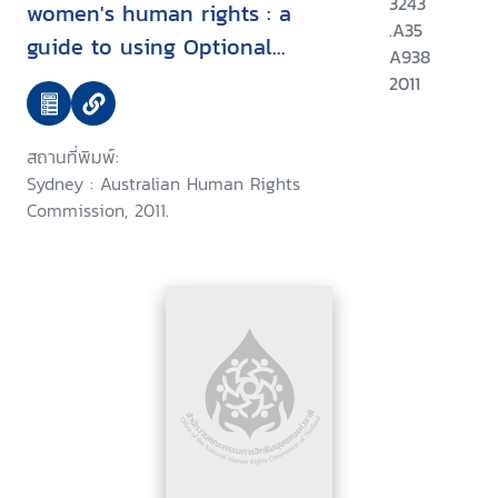
3243
women's human rights : a
.A35
guide to using Optional
A938
Protocol to CEDAW and other
2011
international complaint
mechanisms
สถานที่พิมพ์:
Sydney : Australian Human Rights
Commission, 2011.