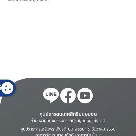
้
ศูนย์สารสนเทศสิทธิมนุษยชน
สำนักงานคณะกรรมการสิทธิมนุษยชนแห่งชาติ
ศูนย์ราชการเฉลิมพระเกียรติ 80 พรรษา 5 ธันวาคม 2550
อาคารรัฐประศาสนภักดี (อาคารบี) ชั้น 7