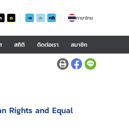
+ก
ก
ก
ก
ภาษาไทย
-ก
ศ
สถิติ
ติดต่อเรา
สมาชิก
n Rights and Equal