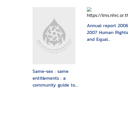
Annual report 2006
2007 Human Rights
and Equal
Opportunity
Commission
Same-sex : same
entitlements : a
community guide to
the national inquiry
into discrimination
against people in
same-sex
relationships :
financial and work-