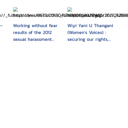
-
Working without fear
Wiyi Yani U Thangani
results of the 2012
(Women's Voices) :
sexual harassment
securing our rights,
national telephone
securing our future :
survey
implementation
framework