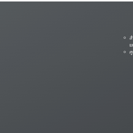
ส
แ
ศ