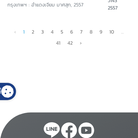
ว143
กรุงเทพฯ : อำแดงเจียม มาศสุก, 2557
2557
‹
1
2
3
4
5
6
7
8
9
10
...
41
42
›
้