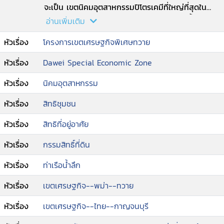
จะเป็น เขตนิคมอุตสาหกรรมปิโตรเคมีที่ใหญ่ที่สุดใน
ภูมิภาคเอเชีย ตะวันออกเฉียงใต้ รายงานฉบับนี้นำเสนอ
อ่านเพิ่มเติม
ผลการศึกษาวิจัยทั้งใน เชิงปริมาณและคุณภาพ โดยมี
หัวเรื่อง
โครงการเขตเศรษฐกิจพิเศษทวาย
เป้าหมายเพื่อเข้าใจถึงกระบวนการ พัฒนาการของ
โครงการเขตเศรษฐกิจพิเศษทวาย และสิทธิของ ชาว
หัวเรื่อง
Dawei Special Economic Zone
บ้าน ว่าได้รับการปกป้องและเคารพโดยหน่วยงานภาค
รัฐ และภาคเอกชนที่เกี่ยวข้องกับการดำเนินโครงการ
หัวเรื่อง
นิคมอุตสาหกรรม
มากน้อยเพียงใด.
หัวเรื่อง
สิทธิชุมชน
หัวเรื่อง
สิทธิที่อยู่อาศัย
หัวเรื่อง
กรรมสิทธิ์ที่ดิน
หัวเรื่อง
ท่าเรือน้ำลึก
หัวเรื่อง
เขตเศรษฐกิจ--พม่า--ทวาย
หัวเรื่อง
เขตเศรษฐกิจ--ไทย--กาญจนบุรี