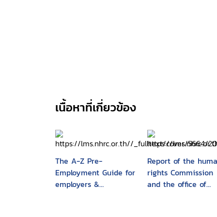
เนื้อหาที่เกี่ยวข้อง
The A-Z Pre-
Report of the hum
Employment Guide for
rights Commission
employers &
and the office of
employees
human rights
proceedings