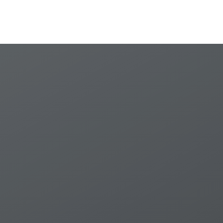
against Torture
(OPCAT) in relation to
Aged care and
disability residences
and facilities