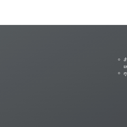
ส
แ
ศ