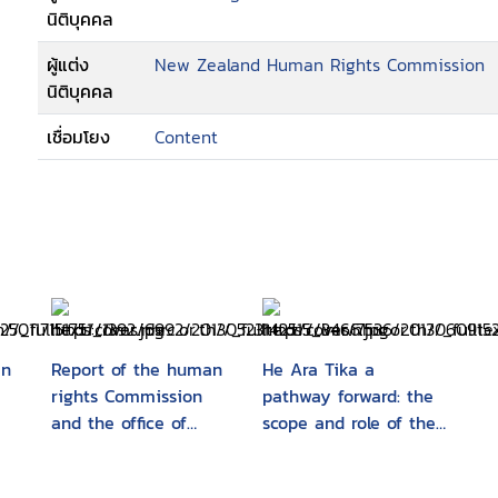
นิติบุคคล
ผู้แต่ง
New Zealand Human Rights Commission
นิติบุคคล
เชื่อมโยง
Content
an
Report of the human
He Ara Tika a
rights Commission
pathway forward: the
and the office of
scope and role of the
human rights
Optional Protocol to
proceedings
the Convention