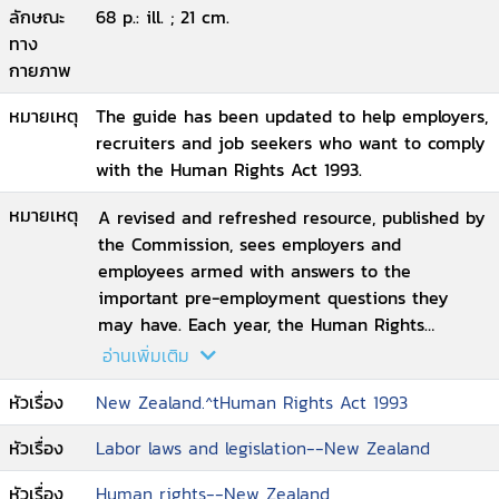
ลักษณะ
68 p.: ill. ; 21 cm.
ทาง
กายภาพ
หมายเหตุ
The guide has been updated to help employers,
recruiters and job seekers who want to comply
with the Human Rights Act 1993.
หมายเหตุ
A revised and refreshed resource, published by
the Commission, sees employers and
employees armed with answers to the
important pre-employment questions they
may have. Each year, the Human Rights
Commission receives hundreds of enquires and
อ่านเพิ่มเติม
complaints on a range of topics. A large
หัวเรื่อง
New Zealand.^tHuman Rights Act 1993
number of these enquiries and complaints
concern pre-employment issues such as job
หัวเรื่อง
Labor laws and legislation--New Zealand
advertising, job applications, interviews and
job selection processes. To help answer a
หัวเรื่อง
Human rights--New Zealand