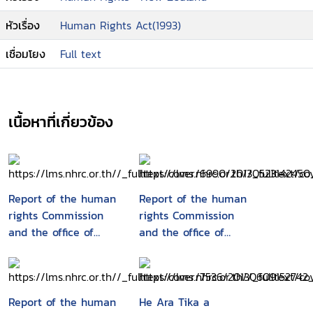
number of these frequently asked questions,
the Commission has recently updated and
หัวเรื่อง
Human Rights Act(1993)
refreshed the A - Z Pre Employment Guide for
เชื่อมโยง
Full text
Employers and Employees. The guide has been
updated to help employers, recruiters and job
seekers who want to comply with the Human
Rights Act 1993 and want to ensure equality
เนื้อหาที่เกี่ยวข้อง
and fairness for all job applicants regardless of
characteristics such as gender, ethnicity, age,
disability and religion.
Report of the human
Report of the human
rights Commission
rights Commission
and the office of
and the office of
human rights
human rights
proceedings
proceedings
Report of the human
He Ara Tika a