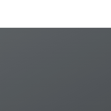
proceedings
proceedings