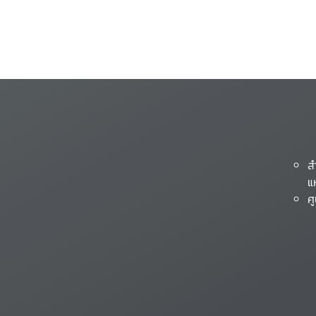
ส
แ
ศ