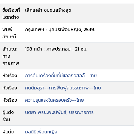
ชื่อเรื่องที่
เลิกเหล้า ชุมชนสร้างสุข
แตกต่าง
พิมพ์
กรุงเทพฯ : มูลนิธิเพื่อนหญิง, 2549.
ลักษณ์
ลักษณะ
198 หน้า : ภาพประกอบ ; 21 ซม.
ทาง
กายภาพ
หัวเรื่อง
การดื่มเครื่องดื่มที่มีแอลกอฮอล์--ไทย
หัวเรื่อง
คนดื่มสุรา--การฟื้นฟูสมรรถภาพ--ไทย
หัวเรื่อง
ความรุนแรงในครอบครัว--ไทย
ผู้แต่ง
นิตยา พิริยะพงษ์พันธ์, บรรณาธิการ
ร่วม
ผู้แต่ง
มูลนิธิเพื่อนหญิง