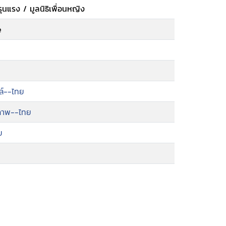
มรุนแรง / มูลนิธิเพื่อนหญิง
e
อล์--ไทย
ถภาพ--ไทย
ย