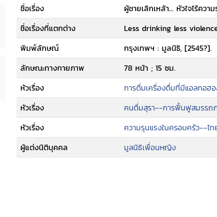
ชื่อเรื่อง
ผู้ชายเลิกเหล้า... หัวใจไร้ควา
ชื่อเรื่องที่แตกต่าง
Less drinking less violenc
พิมพ์ลักษณ์
กรุงเทพฯ : มูลนิธิ, [2545?].
ลักษณะทางกายภาพ
78 หน้า ; 15 ซม.
หัวเรื่อง
การดื่มเครื่องดื่มที่มีแอลกอฮ
หัวเรื่อง
คนดื่มสุรา--การฟื้นฟูสมรร
หัวเรื่อง
ความรุนแรงในครอบครัว--ไท
ผู้แต่งนิติบุคคล
มูลนิธิเพื่อนหญิง