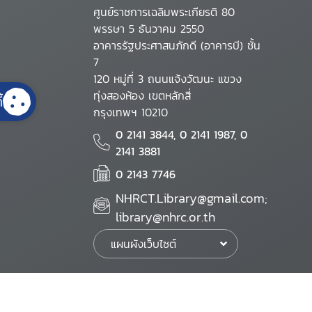
ศูนย์ราชการเฉลิมพระเกียรติ 80
พรรษา 5 ธันวาคม 2550
อาคารรัฐประศาสนภักดี (อาคารบี) ชั้น
7
120 หมู่ที่ 3 ถนนแจ้งวัฒนะ แขวง
ทุ่งสองห้อง เขตหลักสี่
้
กรุงเทพฯ 10210
0 2141 3844, 0 2141 1987, 0
2141 3881
0 2143 7746
NHRCT.Library@gmail.com;
library@nhrc.or.th
แผนผังเว็บไซต์
นโยบายเว็บไซต์
นโยบายการรักษาความมั่นคงปลอดภัย
นโยบายการคุ้มครองข