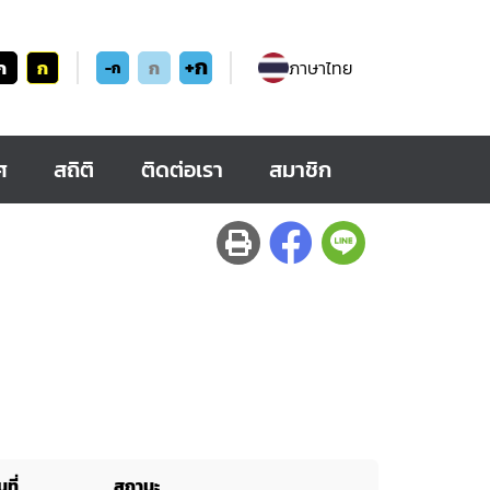
+ก
ก
ก
ก
ภาษาไทย
-ก
ศ
สถิติ
ติดต่อเรา
สมาชิก
ที่
สถานะ