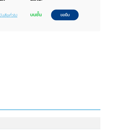
บนชั้น
ขอยืม
ังสือทั่วไป