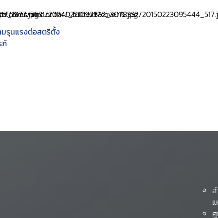
มรุนแรงต่อสตรีตั้ง
ภ์
ส
แ
ศ