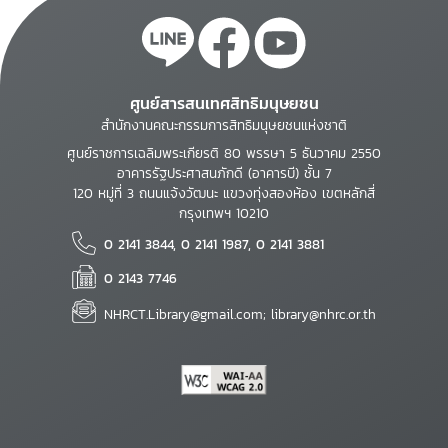
ศูนย์สารสนเทศสิทธิมนุษยชน
สำนักงานคณะกรรมการสิทธิมนุษยชนแห่งชาติ
ศูนย์ราชการเฉลิมพระเกียรติ 80 พรรษา 5 ธันวาคม 2550
อาคารรัฐประศาสนภักดี (อาคารบี) ชั้น 7
120 หมู่ที่ 3 ถนนแจ้งวัฒนะ แขวงทุ่งสองห้อง เขตหลักสี่
กรุงเทพฯ 10210
0 2141 3844, 0 2141 1987, 0 2141 3881
0 2143 7746
NHRCT.Library@gmail.com; library@nhrc.or.th