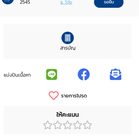
2545
& วิจัย
ขอยืม
สารบัญ
แบ่งปันเนื้อหา
รายการโปรด
ให้คะแนน