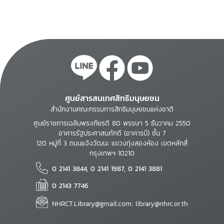
ศูนย์สารสนเทศสิทธิมนุษยชน
สำนักงานคณะกรรมการสิทธิมนุษยชนแห่งชาติ
ศูนย์ราชการเฉลิมพระเกียรติ 80 พรรษา 5 ธันวาคม 2550
อาคารรัฐประศาสนภักดี (อาคารบี) ชั้น 7
120 หมู่ที่ 3 ถนนแจ้งวัฒนะ แขวงทุ่งสองห้อง เขตหลักสี่
กรุงเทพฯ 10210
0 2141 3844, 0 2141 1987, 0 2141 3881
0 2143 7746
NHRCT.Library@gmail.com; library@nhrc.or.th