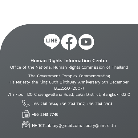
Human Rights Information Center
Office of the National Human Rights Commission of Thailand
The Government Complex Commemorating
His Majesty the King 80th BirthDay Anniversary 5th December,
B.E.2550 (2007)
7th Floor 120 Chaengwattana Road, Laksi District, Bangkok 10210
+66 2141 3844, +66 2141 1987, +66 2141 3881
+66 2143 7746
NHRCT.Library@gmail.com; library@nhrc.or.th