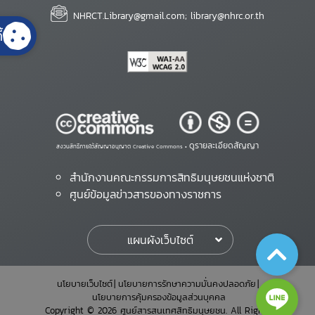
NHRCT.Library@gmail.com; library@nhrc.or.th
้
ดูรายละเอียดสัญญา
สงวนสิทธิ์ภายใต้สัญญาอนุญาต Creative Commons •
สำนักงานคณะกรรมการสิทธิมนุษยชนแห่งชาติ
ศูนย์ข้อมูลข่าวสารของทางราชการ
แผนผังเว็บไซต์
นโยบายเว็บไซต์
นโยบายการรักษาความมั่นคงปลอดภัย
นโยบายการคุ้มครองข้อมูลส่วนบุคคล
Copyright © 2026 ศูนย์สารสนเทศสิทธิมนุษยชน. All Rights