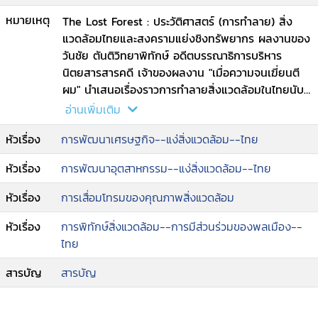
หมายเหตุ
The Lost Forest : ประวัติศาสตร์ (การทำลาย) สิ่ง
แวดล้อมไทยและสงครามแย่งชิงทรัพยากร ผลงานของ
วันชัย ตันติวิทยาพิทักษ์ อดีตบรรณาธิการบริหาร
นิตยสารสารคดี เจ้าของผลงาน "เมื่อความจนเฆี่ยนตี
ผม" นำเสนอเรื่องราวการทำลายสิ่งแวดล้อมในไทยนับ
แต่อดีตถึงปัจจุบัน ไม่ว่าจะเป็นการบุกรุกทำลายป่า การ
อ่านเพิ่มเติม
สูญพันธุ์ของสัตว์ป่า การต่อสู้ของชาวบ้านกับรัฐและ
หัวเรื่อง
การพัฒนาเศรษฐกิจ--แง่สิ่งแวดล้อม--ไทย
นายทุน อุตสาหกรรมที่กระทบลมหายใจของผู้คน ไป
จนถึงปัญหาสิ่งแวดล้อมยุคใหม่อย่างการก้าวเข้าสู่ยุค
หัวเรื่อง
การพัฒนาอุตสาหกรรม--แง่สิ่งแวดล้อม--ไทย
โลกเดือด ฝุ่นพิษ PM 2.5 และการสูญพันธุ์ครั้งใหญ่ที่
กำลังจะมาถึง.
หัวเรื่อง
การเสื่อมโทรมของคุณภาพสิ่งแวดล้อม
หัวเรื่อง
การพิทักษ์สิ่งแวดล้อม--การมีส่วนร่วมของพลเมือง--
ไทย
สารบัญ
สารบัญ