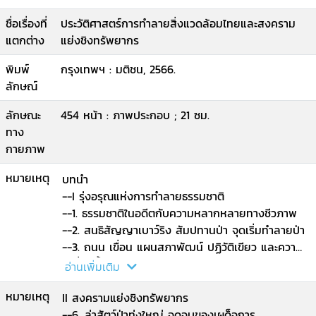
ชื่อเรื่องที่
ประวัติศาสตร์การทำลายสิ่งแวดล้อมไทยและสงคราม
แตกต่าง
แย่งชิงทรัพยากร
พิมพ์
กรุงเทพฯ : มติชน, 2566.
ลักษณ์
ลักษณะ
454 หน้า : ภาพประกอบ ; 21 ซม.
ทาง
กายภาพ
หมายเหตุ
บทนำ
--I รุ่งอรุณแห่งการทำลายธรรมชาติ
--1. ธรรมชาติในอดีตกับความหลากหลายทางชีวภาพ
--2. สนธิสัญญาเบาว์ริง สัมปทานป่า จุดเริ่มทำลายป่า
--3. ถนน เขื่อน แผนสภาพัฒน์ ปฏิวัติเขียว และความ
เหลื่อมล้ำ
อ่านเพิ่มเติม
--4. เมื่อสมันสูญพันธุ์กับชะตากรรมสัตว์ป่าไทย
หมายเหตุ
--5. ป่าชุมชน คนอยู่กับป่าได้หรือไม่.
II สงครามแย่งชิงทรัพยากร
--6. ล่าสัตว์ป่าทุ่งใหญ่ จุดจบของเผด็จการ