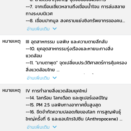
--7. จากเขื่อนเชี่ยวหลานถึงเขื่อนน้ำโจน การล่มสลาย
ทางระบบนิเวศ
--8. เขื่อนปากมูล สงครามแย่งชิงทรัพยากรของคน
ท้องถิ่น
อ่านเพิ่มเติม
--9. ปลาบึก แม่น้ำโขง กับการแย่งชิงน้ำระหว่าง
หมายเหตุ
ประเทศ.
III อุตสาหกรรม มลพิษ และความตายลึกลับ
--10. ยุคอุตสาหกรรมรุ่งเรืองและหายนะทางสิ่ง
แวดล้อม
--11. "มาบตาพุด" จุดเปลี่ยนประวัติศาสตร์การคุ้มครอง
สิ่งแวดล้อมไทย
--12. เผาแทนทาลัม ความตายที่คลิตี้กับคดีเหมือง
อ่านเพิ่มเติม
ทองคำ
หมายเหตุ
--13. คำโง่คลองด่านกับคดีคอร์รัปชั่นครั้ง
IV การทำลายสิ่งแวดล้อมยุคใหม่
ประวัติศาสตร์.
--14. โลกร้อน โลกเดือด และซูเปอร์เอลนีโญ
--15. PM 2.5 มลพิษทางอากาศขั้นสูงสุด
--16. ขีดจำกัดความปลอดภัยของโลก การสูญพันธุ์
ใหญ่ครั้งที่ 6 และแอนโทรโปซีน (Anthropocene)
--บทส่งท้าย.
อ่านเพิ่มเติม