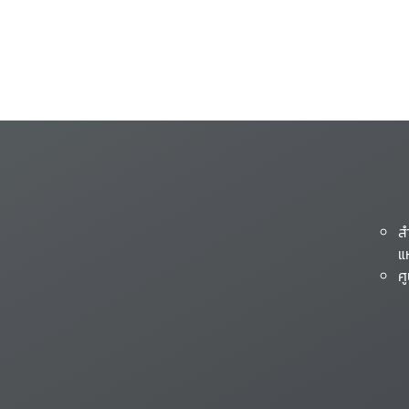
ส
แ
ศ