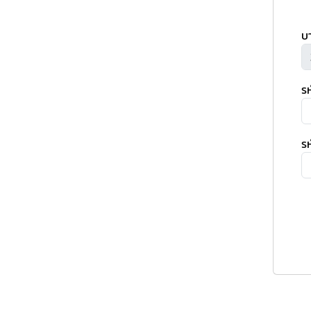
บ
ร
รห