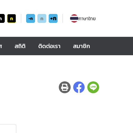
+ก
ก
ก
ก
ภาษาไทย
-ก
ศ
สถิติ
ติดต่อเรา
สมาชิก