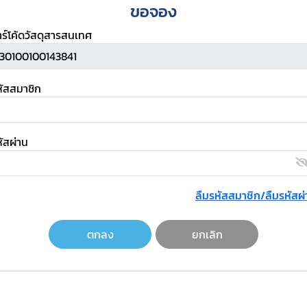
ขอจอง
าร์โค้ดวัสดุสารสนเทศ
หัสสมาชิก
ัสผ่าน
ลืมรหัสสมาชิก/ลืมรหัสผ่
ตกลง
ยกเลิก