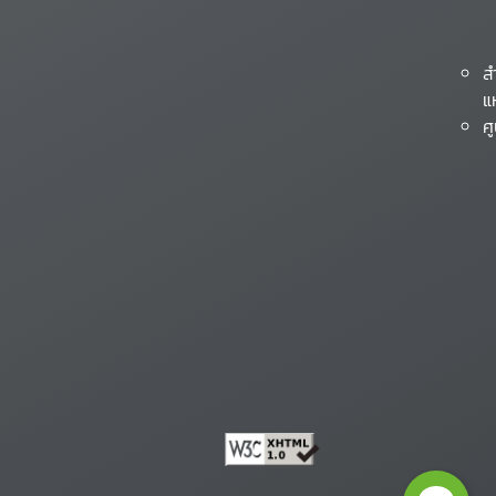
ส
แ
ศ