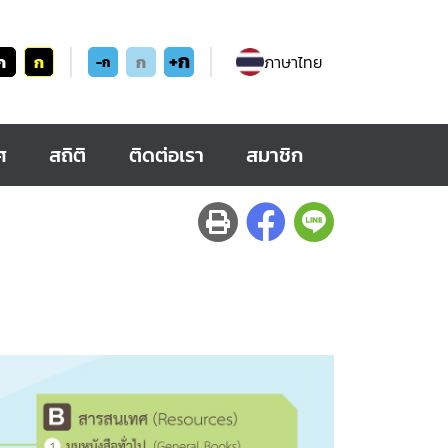
+ก
ก
ก
ก
ภาษาไทย
-ก
ศ
สถิติ
ติดต่อเรา
สมาชิก