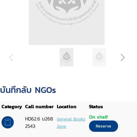
บันทึกลับ NGOs
Category
Call number
Location
Status
On shelf
HD62.6 บ268
General Books
2543
Zone
Reserve