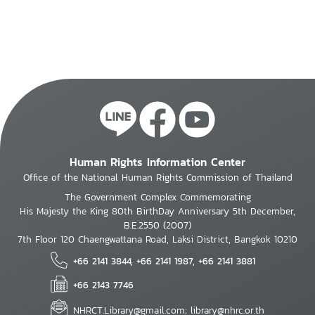
Human Rights Information Center
Office of the National Human Rights Commission of Thailand
The Government Complex Commemorating
His Majesty the King 80th BirthDay Anniversary 5th December,
B.E.2550 (2007)
7th Floor 120 Chaengwattana Road, Laksi District, Bangkok 10210
+66 2141 3844, +66 2141 1987, +66 2141 3881
+66 2143 7746
NHRCT.Library@gmail.com; library@nhrc.or.th