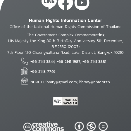
Human Rights Information Center
Office of the National Human Rights Commission of Thailand
The Government Complex Commemorating
His Majesty the King 80th BirthDay Anniversary 5th December,
B.E.2550 (2007)
7th Floor 120 Chaengwattana Road, Laksi District, Bangkok 10210
+66 2141 3844, +66 2141 1987, +66 2141 3881
+66 2143 7746
NHRCT.Library@gmail.com; library@nhrc.or.th