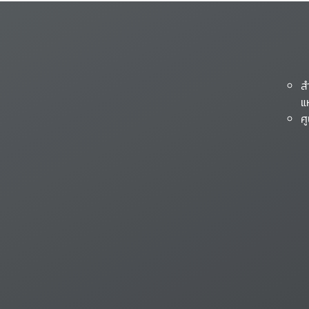
ส
แ
ศ