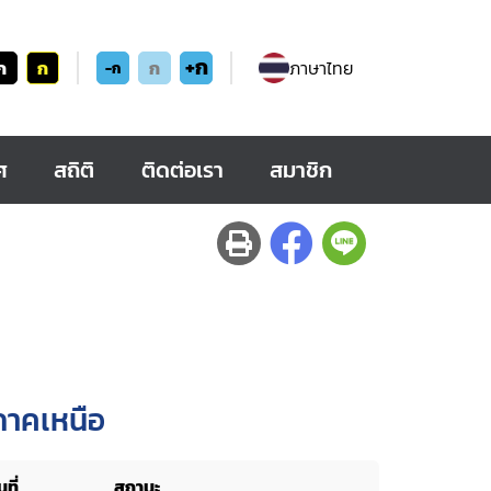
+ก
ก
ก
ก
ภาษาไทย
-ก
ศ
สถิติ
ติดต่อเรา
สมาชิก
ภาคเหนือ
ที่
สถานะ