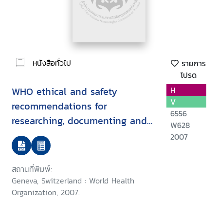
หนังสือทั่วไป
รายการ
โปรด
WHO ethical and safety
H
V
recommendations for
6556
researching, documenting and
W628
monitoring sexual violence in
2007
emergencies
สถานที่พิมพ์:
Geneva, Switzerland : World Health
Organization, 2007.