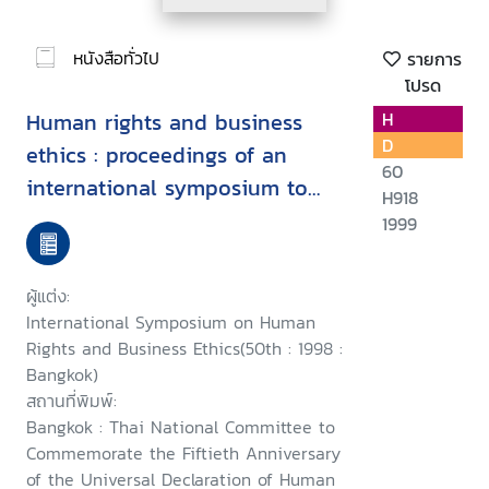
หนังสือทั่วไป
รายการ
โปรด
Human rights and business
H
D
ethics : proceedings of an
60
international symposium to
H918
commemorate the fiftieth
1999
anniversary of the Universal
Declaration of Human Rights,
ผู้แต่ง:
24th October 1998, Bangkok
International Symposium on Human
Rights and Business Ethics(50th : 1998 :
Bangkok)
สถานที่พิมพ์:
Bangkok : Thai National Committee to
Commemorate the Fiftieth Anniversary
of the Universal Declaration of Human