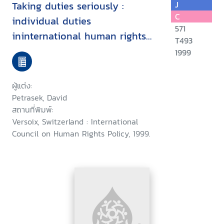
Taking duties seriously :
J
C
individual duties
571
ininternational human rights
T493
law : a commentary
1999
ผู้แต่ง:
Petrasek, David
สถานที่พิมพ์:
Versoix, Switzerland : International
Council on Human Rights Policy, 1999.