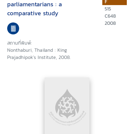
F
parliamentarians : a
515
comparative study
C648
2008
สถานที่พิมพ์:
Nonthaburi, Thailand : King
Prajadhipok's Institute, 2008.