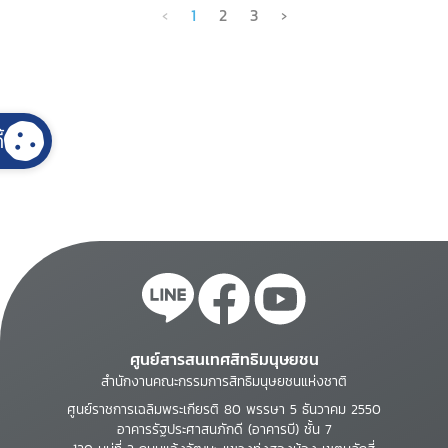
‹
1
2
3
›
้
ศูนย์สารสนเทศสิทธิมนุษยชน
สำนักงานคณะกรรมการสิทธิมนุษยชนแห่งชาติ
ศูนย์ราชการเฉลิมพระเกียรติ 80 พรรษา 5 ธันวาคม 2550
อาคารรัฐประศาสนภักดี (อาคารบี) ชั้น 7