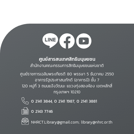
ศูนย์สารสนเทศสิทธิมนุษยชน
สำนักงานคณะกรรมการสิทธิมนุษยชนแห่งชาติ
ศูนย์ราชการเฉลิมพระเกียรติ 80 พรรษา 5 ธันวาคม 2550
อาคารรัฐประศาสนภักดี (อาคารบี) ชั้น 7
120 หมู่ที่ 3 ถนนแจ้งวัฒนะ แขวงทุ่งสองห้อง เขตหลักสี่
กรุงเทพฯ 10210
0 2141 3844, 0 2141 1987, 0 2141 3881
0 2143 7746
NHRCT.Library@gmail.com; library@nhrc.or.th