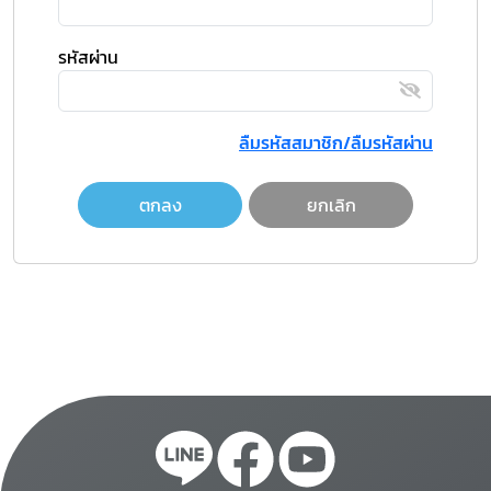
รหัสผ่าน
ลืมรหัสสมาชิก/ลืมรหัสผ่าน
ตกลง
ยกเลิก