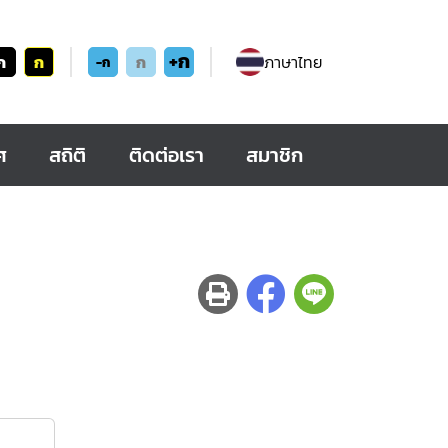
+ก
ก
ก
ก
ภาษาไทย
-ก
ศ
สถิติ
ติดต่อเรา
สมาชิก