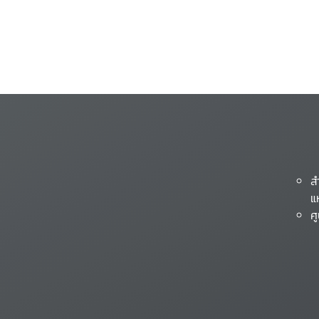
ส
แ
ศ