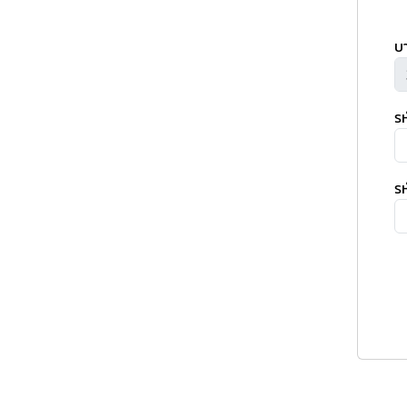
บ
ร
รห