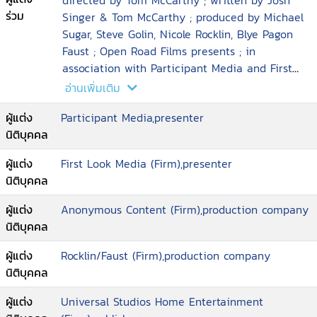
directed by Tom McCarthy ; written by Josh
ร่วม
Singer & Tom McCarthy ; produced by Michael
Sugar, Steve Golin, Nicole Rocklin, Blye Pagon
Faust ; Open Road Films presents ; in
association with Participant Media and First
Look Media ; an Anonymous Content
อ่านเพิ่มเติม
production ; a Rocklin
ผู้แต่ง
Participant Media,presenter
นิติบุคคล
ผู้แต่ง
First Look Media (Firm),presenter
นิติบุคคล
ผู้แต่ง
Anonymous Content (Firm),production company
นิติบุคคล
ผู้แต่ง
Rocklin/Faust (Firm),production company
นิติบุคคล
ผู้แต่ง
Universal Studios Home Entertainment