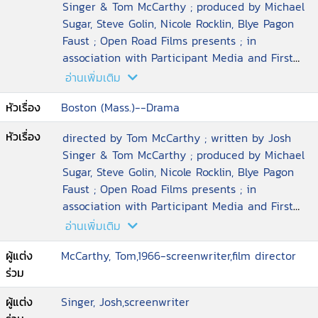
Singer & Tom McCarthy ; produced by Michael
Sugar, Steve Golin, Nicole Rocklin, Blye Pagon
Faust ; Open Road Films presents ; in
association with Participant Media and First
Look Media ; an Anonymous Content
อ่านเพิ่มเติม
production ; a Rocklin
หัวเรื่อง
Boston (Mass.)--Drama
หัวเรื่อง
directed by Tom McCarthy ; written by Josh
Singer & Tom McCarthy ; produced by Michael
Sugar, Steve Golin, Nicole Rocklin, Blye Pagon
Faust ; Open Road Films presents ; in
association with Participant Media and First
Look Media ; an Anonymous Content
อ่านเพิ่มเติม
production ; a Rocklin
ผู้แต่ง
McCarthy, Tom,1966-screenwriter,film director
ร่วม
ผู้แต่ง
Singer, Josh,screenwriter