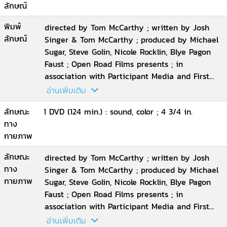
ลักษณ์
พิมพ์
directed by Tom McCarthy ; written by Josh
ลักษณ์
Singer & Tom McCarthy ; produced by Michael
Sugar, Steve Golin, Nicole Rocklin, Blye Pagon
Faust ; Open Road Films presents ; in
association with Participant Media and First
Look Media ; an Anonymous Content
อ่านเพิ่มเติม
production ; a Rocklin
ลักษณะ
1 DVD (124 min.) : sound, color ; 4 3/4 in.
ทาง
กายภาพ
ลักษณะ
directed by Tom McCarthy ; written by Josh
ทาง
Singer & Tom McCarthy ; produced by Michael
กายภาพ
Sugar, Steve Golin, Nicole Rocklin, Blye Pagon
Faust ; Open Road Films presents ; in
association with Participant Media and First
Look Media ; an Anonymous Content
อ่านเพิ่มเติม