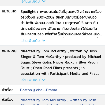
team of reporters delve into allegations of
อ่านเพิ่มเติม
abuse in the Catholic Church, their year-long
หมายเหตุ
investigation uncovers a decades-long cover-
Spotlight ภาพยนตร์เข้มข้นที่สุดแห่งปี สร้างจากเรื่อง
up at the highest levels of Boston^'s religious,
จริงช่วงปี 2001-2002 ของทีมนักข่าวมืออาชีพของ
legal, and government establishment
สำนักพิมพ์เดอะบอสตันโกลบ เหตุการณ์เริ่มจาก ทีม
นักข่าวฝีมือพระกาฬในนาม 'ทีมสปอตไลท์'ได้ร่วมกัน
สืบหาความจริง เพื่อทำสกู๊ปข่าวเปิดโปงคดีล่วงละเมิด
ทางเพศเด็กในโบสถ์ท้องถิ่นที่ลุกลามจนสร้างความสั่น
อ่านเพิ่มเติม
สะเทือนไปทั้งโลก เป็นการตีแผ่ความเน่าเฟะของสถาบัน
หมายเหตุ
ศาสนา การทำงานของสื่อมวลชน การล่วงละเมิดทาง
directed by Tom McCarthy ; written by Josh
เพศเยาวชน เพศที่สาม ปัญหาครอบครัว ความเลื่อมใส
Singer & Tom McCarthy ; produced by Michael
ศรัทธาของคนในสังคม ฯลฯ เรียกได้ว่าเนื้อหาครบ
Sugar, Steve Golin, Nicole Rocklin, Blye Pagon
เครื่องครอบคลุมปัญหาที่ฝังรากลึกในสังคมเป็นเวลา
Faust ; Open Road Films presents ; in
ยาวนาน ถึงแม้หนังจะดูเต็มไปด้วยประเด็นหนัก ๆ
association with Participant Media and First
มากมาย แต่ในขณะที่ดูจะไม่รู้สึกเครียด หรือเบื่อเลยสัก
Look Media ; an Anonymous Content
อ่านเพิ่มเติม
นิด ตรงกันข้าม เรารู้สึกว่าเวลามันผ่านไปไวมาก ดูสนุก
production ; a Rocklin
หัวเรื่อง
Boston globe--Drama
เข้มข้นครบรส ชวนติดตาม มีมุกตลกสอดแทรกเนียนๆ
ตลอด ที่สำคัญดูไม่ยากเลย รับประกันว่านี่เป็นหนัง
หัวเรื่อง
directed by Tom McCarthy ; written by Josh
สำหรับคนทุกคน ทุกวัย ทุกศาสนา และทุกทุกสังคม!