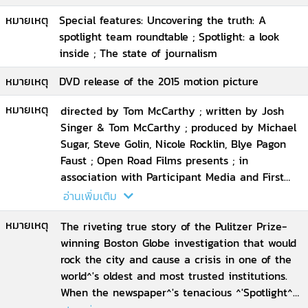
production ; a Rocklin
หมายเหตุ
Special features: Uncovering the truth: A
spotlight team roundtable ; Spotlight: a look
inside ; The state of journalism
หมายเหตุ
DVD release of the 2015 motion picture
หมายเหตุ
directed by Tom McCarthy ; written by Josh
Singer & Tom McCarthy ; produced by Michael
Sugar, Steve Golin, Nicole Rocklin, Blye Pagon
Faust ; Open Road Films presents ; in
association with Participant Media and First
Look Media ; an Anonymous Content
อ่านเพิ่มเติม
production ; a Rocklin
หมายเหตุ
The riveting true story of the Pulitzer Prize-
winning Boston Globe investigation that would
rock the city and cause a crisis in one of the
world^'s oldest and most trusted institutions.
When the newspaper^'s tenacious ^'Spotlight^'