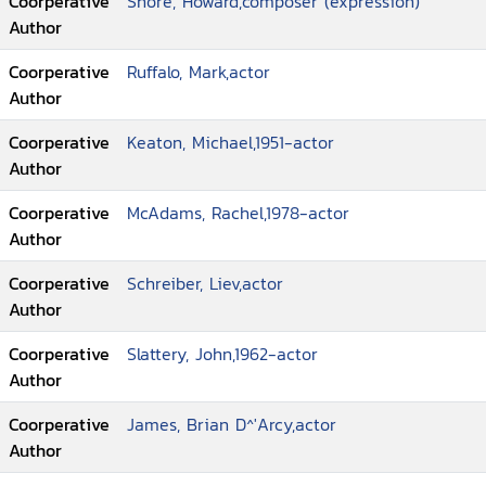
Coorperative
Shore, Howard,composer (expression)
Author
Coorperative
Ruffalo, Mark,actor
Author
Coorperative
Keaton, Michael,1951-actor
Author
Coorperative
McAdams, Rachel,1978-actor
Author
Coorperative
Schreiber, Liev,actor
Author
Coorperative
Slattery, John,1962-actor
Author
Coorperative
James, Brian D^'Arcy,actor
Author