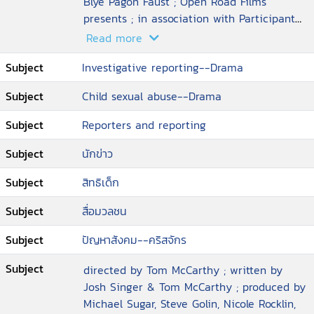
Blye Pagon Faust ; Open Road Films
presents ; in association with Participant
Media and First Look Media ; an
Read more
Anonymous Content production ; a Rocklin
Subject
Investigative reporting--Drama
Subject
Child sexual abuse--Drama
Subject
Reporters and reporting
Subject
นักข่าว
Subject
สิทธิเด็ก
Subject
สื่อมวลชน
Subject
ปัญหาสังคม--คริสจักร
Subject
directed by Tom McCarthy ; written by
Josh Singer & Tom McCarthy ; produced by
Michael Sugar, Steve Golin, Nicole Rocklin,