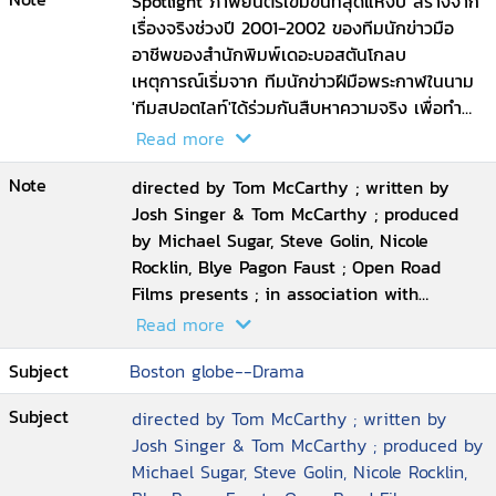
abuse in the Catholic Church, their year-
Spotlight ภาพยนตร์เข้มข้นที่สุดแห่งปี สร้างจาก
long investigation uncovers a decades-long
เรื่องจริงช่วงปี 2001-2002 ของทีมนักข่าวมือ
cover-up at the highest levels of Boston^'s
อาชีพของสำนักพิมพ์เดอะบอสตันโกลบ
religious, legal, and government
เหตุการณ์เริ่มจาก ทีมนักข่าวฝีมือพระกาฬในนาม
establishment
'ทีมสปอตไลท์'ได้ร่วมกันสืบหาความจริง เพื่อทำ
สกู๊ปข่าวเปิดโปงคดีล่วงละเมิดทางเพศเด็กในโบสถ์
Read more
ท้องถิ่นที่ลุกลามจนสร้างความสั่นสะเทือนไปทั้ง
Note
โลก เป็นการตีแผ่ความเน่าเฟะของสถาบันศาสนา
directed by Tom McCarthy ; written by
การทำงานของสื่อมวลชน การล่วงละเมิดทางเพศ
Josh Singer & Tom McCarthy ; produced
เยาวชน เพศที่สาม ปัญหาครอบครัว ความ
by Michael Sugar, Steve Golin, Nicole
เลื่อมใสศรัทธาของคนในสังคม ฯลฯ เรียกได้ว่า
Rocklin, Blye Pagon Faust ; Open Road
เนื้อหาครบเครื่องครอบคลุมปัญหาที่ฝังรากลึกใน
Films presents ; in association with
สังคมเป็นเวลายาวนาน ถึงแม้หนังจะดูเต็มไปด้วย
Participant Media and First Look Media ;
Read more
ประเด็นหนัก ๆ มากมาย แต่ในขณะที่ดูจะไม่รู้สึก
an Anonymous Content production ; a
Subject
Boston globe--Drama
เครียด หรือเบื่อเลยสักนิด ตรงกันข้าม เรารู้สึกว่า
Rocklin
เวลามันผ่านไปไวมาก ดูสนุก เข้มข้นครบรส ชวน
Subject
directed by Tom McCarthy ; written by
ติดตาม มีมุกตลกสอดแทรกเนียนๆ ตลอด ที่
Josh Singer & Tom McCarthy ; produced by
สำคัญดูไม่ยากเลย รับประกันว่านี่เป็นหนังสำหรับ
Michael Sugar, Steve Golin, Nicole Rocklin,
คนทุกคน ทุกวัย ทุกศาสนา และทุกทุกสังคม!