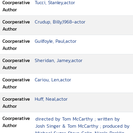
Coorperative
Tucci, Stanley,actor
Author
Coorperative
Crudup, Billy,1968-actor
Author
Coorperative
Guilfoyle, Paul,actor
Author
Coorperative
Sheridan, Jamey,actor
Author
Coorperative
Cariou, Len,actor
Author
Coorperative
Huff, Neal,actor
Author
Coorperative
directed by Tom McCarthy ; written by
Author
Josh Singer & Tom McCarthy ; produced by