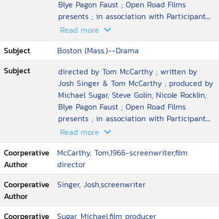
Blye Pagon Faust ; Open Road Films
presents ; in association with Participant
Media and First Look Media ; an
Read more
Anonymous Content production ; a Rocklin
Subject
Boston (Mass.)--Drama
Subject
directed by Tom McCarthy ; written by
Josh Singer & Tom McCarthy ; produced by
Michael Sugar, Steve Golin, Nicole Rocklin,
Blye Pagon Faust ; Open Road Films
presents ; in association with Participant
Media and First Look Media ; an
Read more
Anonymous Content production ; a Rocklin
Coorperative
McCarthy, Tom,1966-screenwriter,film
Author
director
Coorperative
Singer, Josh,screenwriter
Author
Coorperative
Sugar, Michael,film producer