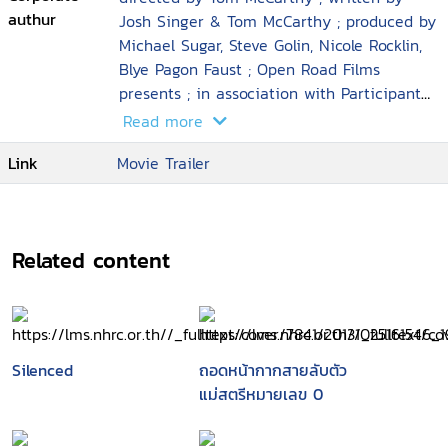
authur
Josh Singer & Tom McCarthy ; produced by
Michael Sugar, Steve Golin, Nicole Rocklin,
Blye Pagon Faust ; Open Road Films
presents ; in association with Participant
Media and First Look Media ; an
Read more
Anonymous Content production ; a Rocklin
Link
Movie Trailer
Related content
Silenced
ถอดหน้ากากสายลับตัว
แม่สตรีหมายเลข 0