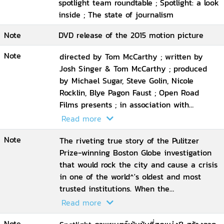
spotlight team roundtable ; Spotlight: a look
inside ; The state of journalism
Note
DVD release of the 2015 motion picture
Note
directed by Tom McCarthy ; written by
Josh Singer & Tom McCarthy ; produced
by Michael Sugar, Steve Golin, Nicole
Rocklin, Blye Pagon Faust ; Open Road
Films presents ; in association with
Participant Media and First Look Media ;
Read more
an Anonymous Content production ; a
Note
Rocklin
The riveting true story of the Pulitzer
Prize-winning Boston Globe investigation
that would rock the city and cause a crisis
in one of the world^'s oldest and most
trusted institutions. When the
newspaper^'s tenacious ^'Spotlight^' team
Read more
of reporters delve into allegations of
Note