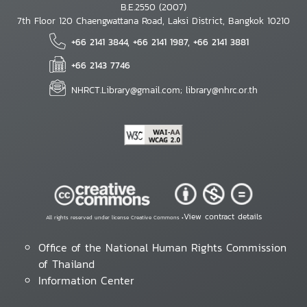
B.E.2550 (2007)
7th Floor 120 Chaengwattana Road, Laksi District, Bangkok 10210
+66 2141 3844, +66 2141 1987, +66 2141 3881
+66 2143 7746
NHRCT.Library@gmail.com; library@nhrc.or.th
View contract details
All rights reserved under license Creative Commons •
Office of the National Human Rights Commission
of Thailand
Information Center