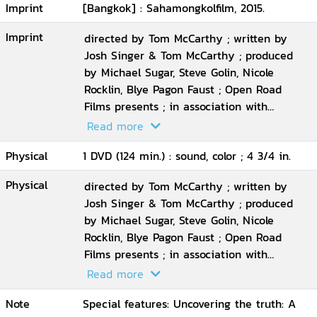
Imprint
[Bangkok] : Sahamongkolfilm, 2015.
Rocklin
Imprint
directed by Tom McCarthy ; written by
Josh Singer & Tom McCarthy ; produced
by Michael Sugar, Steve Golin, Nicole
Rocklin, Blye Pagon Faust ; Open Road
Films presents ; in association with
Participant Media and First Look Media ;
Read more
an Anonymous Content production ; a
Physical
1 DVD (124 min.) : sound, color ; 4 3/4 in.
Rocklin
Physical
directed by Tom McCarthy ; written by
Josh Singer & Tom McCarthy ; produced
by Michael Sugar, Steve Golin, Nicole
Rocklin, Blye Pagon Faust ; Open Road
Films presents ; in association with
Participant Media and First Look Media ;
Read more
an Anonymous Content production ; a
Note
Special features: Uncovering the truth: A
Rocklin