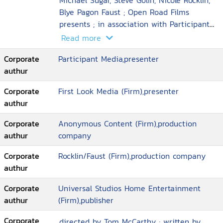
Michael Sugar, Steve Golin, Nicole Rocklin,
Blye Pagon Faust ; Open Road Films
presents ; in association with Participant
Media and First Look Media ; an
Read more
Anonymous Content production ; a Rocklin
Corporate
Participant Media,presenter
authur
Corporate
First Look Media (Firm),presenter
authur
Corporate
Anonymous Content (Firm),production
authur
company
Corporate
Rocklin/Faust (Firm),production company
authur
Corporate
Universal Studios Home Entertainment
authur
(Firm),publisher
Corporate
directed by Tom McCarthy ; written by