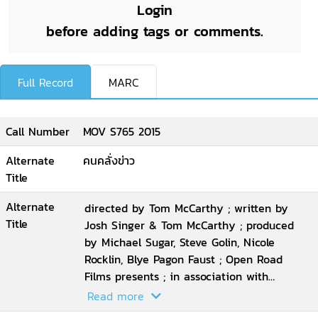
Login
before adding tags or comments.
Full Record
MARC
Call Number
MOV S765 2015
Alternate
คนคลั่งข่าว
Title
Alternate
directed by Tom McCarthy ; written by
Title
Josh Singer & Tom McCarthy ; produced
by Michael Sugar, Steve Golin, Nicole
Rocklin, Blye Pagon Faust ; Open Road
Films presents ; in association with
Participant Media and First Look Media ;
Read more
an Anonymous Content production ; a