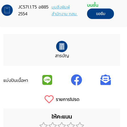
จังหวัดชลบุรี
บนชั้น
JC571.1.T5 อ885
มุมสิ่งพิมพ์
2554
สำนักงาน กสม.
ขอยืม
สารบัญ
แบ่งปันเนื้อหา
รายการโปรด
ให้คะแนน