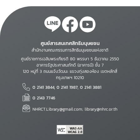
ศูนย์สารสนเทศสิทธิมนุษยชน
สำนักงานคณะกรรมการสิทธิมนุษยชนแห่งชาติ
ศูนย์ราชการเฉลิมพระเกียรติ 80 พรรษา 5 ธันวาคม 2550
อาคารรัฐประศาสนภักดี (อาคารบี) ชั้น 7
120 หมู่ที่ 3 ถนนแจ้งวัฒนะ แขวงทุ่งสองห้อง เขตหลักสี่
กรุงเทพฯ 10210
0 2141 3844, 0 2141 1987, 0 2141 3881
0 2143 7746
NHRCT.Library@gmail.com; library@nhrc.or.th