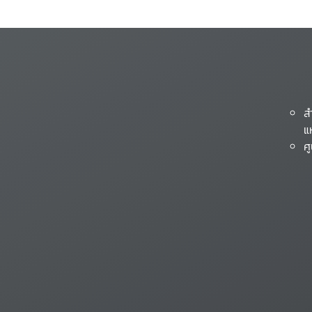
ส
แ
ศ