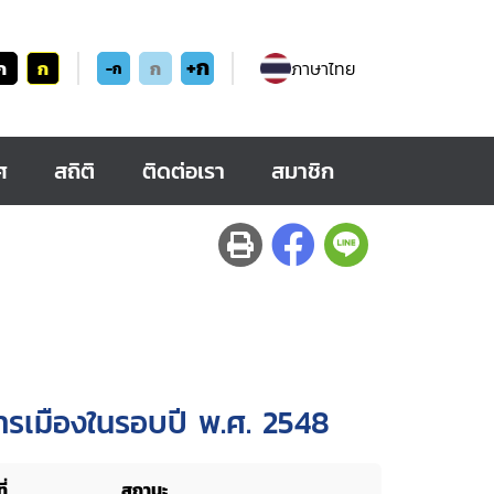
+ก
ก
ก
ก
ภาษาไทย
-ก
ศ
สถิติ
ติดต่อเรา
สมาชิก
รเมืองในรอบปี พ.ศ. 2548
ี่
สถานะ