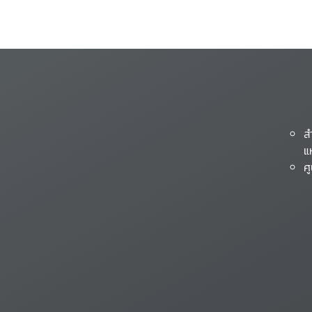
ส
แ
ศ