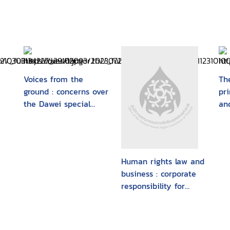
Voices from the
Th
ground : concerns over
pr
the Dawei special
an
economic zone and
fo
related projects
im
Human rights law and
business : corporate
responsibility for
fundamental human
rights