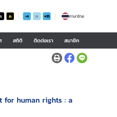
+ก
ก
ก
ก
ภาษาไทย
-ก
ศ
สถิติ
ติดต่อเรา
สมาชิก
 for human rights : a