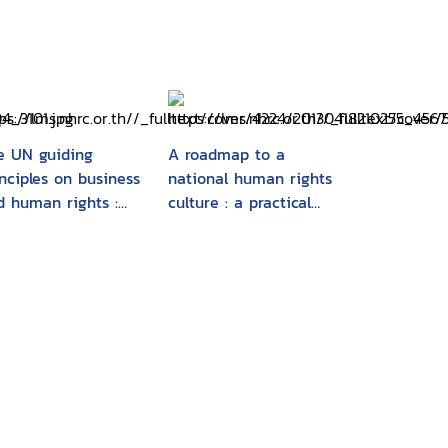
e UN guiding
A roadmap to a
inciples on business
national human rights
d human rights :
culture : a practical
undations and
guide to the
plementation
recommendation for
the "National Action
Plan for the Promotion
and Protection of
Human Rights"
(Human Rights NAP)