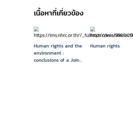
เนื้อหาที่เกี่ยวข้อง
Human rights and the
Human rights
environment :
conclusions of a Joint
OHCHR-UNEP Meeting
of Experts on Human
Rights and the
Environment, Geneva,
January 2002 /Office
of the High
Commissioner for
Human Rights, United
Nations Environment
Programme