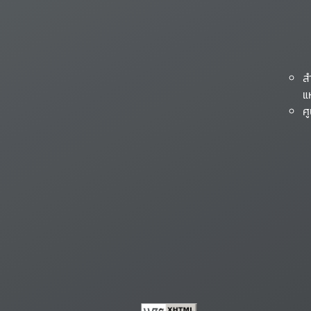
ส
แ
ศ