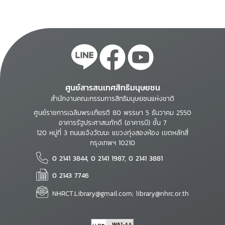
ศูนย์สารสนเทศสิทธิมนุษยชน
สำนักงานคณะกรรมการสิทธิมนุษยชนแห่งชาติ
ศูนย์ราชการเฉลิมพระเกียรติ 80 พรรษา 5 ธันวาคม 2550
อาคารรัฐประศาสนภักดี (อาคารบี) ชั้น 7
120 หมู่ที่ 3 ถนนแจ้งวัฒนะ แขวงทุ่งสองห้อง เขตหลักสี่
กรุงเทพฯ 10210
0 2141 3844, 0 2141 1987, 0 2141 3881
0 2143 7746
NHRCT.Library@gmail.com; library@nhrc.or.th