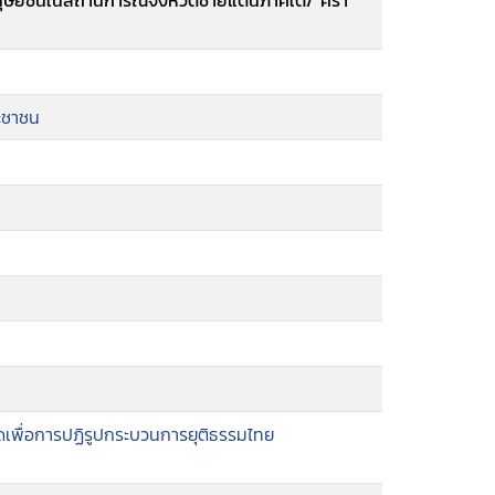
นุษยชนในสถานการณ์จังหวัดชายแดนภาคใต้/ ศรา
ะชาชน
เพื่อการปฏิรูปกระบวนการยุติธรรมไทย