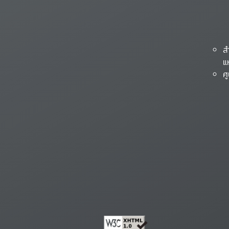
ส
แ
ศ