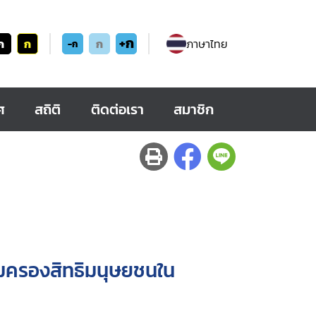
+ก
ก
ก
ก
ภาษาไทย
-ก
ศ
สถิติ
ติดต่อเรา
สมาชิก
มครองสิทธิมนุษยชนใน