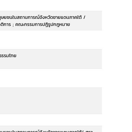
นุษยชนในสถานการณ์จังหวัดชายแดนภาคใต้ /
์ คติการ ; คณะกรรมการปฏิรูปกฎหมาย
ิธรรมไทย