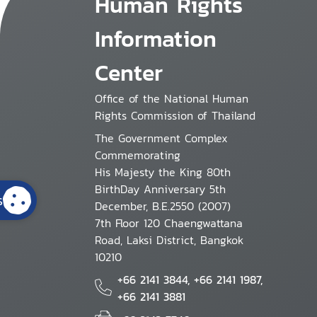
Human Rights
Information
Center
Office of the National Human
Rights Commission of Thailand
The Government Complex
Commemorating
His Majesty the King 80th
BirthDay Anniversary 5th
s
December, B.E.2550 (2007)
7th Floor 120 Chaengwattana
Road, Laksi District, Bangkok
10210
+66 2141 3844, +66 2141 1987,
+66 2141 3881