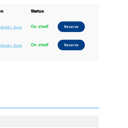
on
Status
On shelf
Reserve
 Books Zone
On shelf
Reserve
 Books Zone