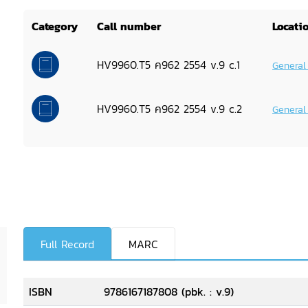
Category
Call number
Locati
HV9960.T5 ค962 2554 v.9 c.1
General
HV9960.T5 ค962 2554 v.9 c.2
General
Full Record
MARC
ISBN
9786167187808 (pbk. : v.9)