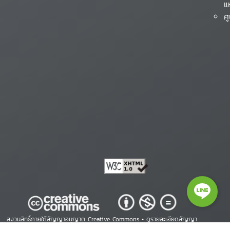
แ
ศ
สงวนสิทธิ์ภายใต้สัญญาอนุญาต Creative Commons •
ดูรายละเอียดสัญญา