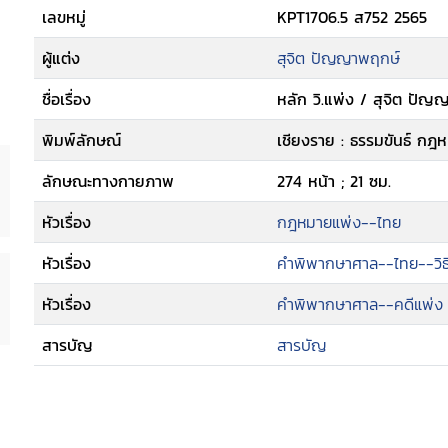
เลขหมู่
KPT1706.5 ส752 2565
ผู้แต่ง
สุจิต ปัญญาพฤกษ์
ชื่อเรื่อง
หลัก วิ.แพ่ง / สุจิต ปั
พิมพ์ลักษณ์
เชียงราย : ธรรมขันธ์ กฎห
ลักษณะทางกายภาพ
274 หน้า ; 21 ซม.
หัวเรื่อง
กฎหมายแพ่ง--ไทย
หัวเรื่อง
คำพิพากษาศาล--ไทย--วิ
หัวเรื่อง
คำพิพากษาศาล--คดีแพ่ง
สารบัญ
สารบัญ