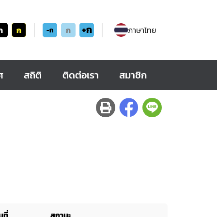
+ก
ก
ก
ก
ภาษาไทย
-ก
ศ
สถิติ
ติดต่อเรา
สมาชิก
ที่
สถานะ