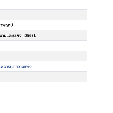
ญญาพฤกษ์
มายและธุรกิจ, [2565].
ธีพิจารณาความแพ่ง