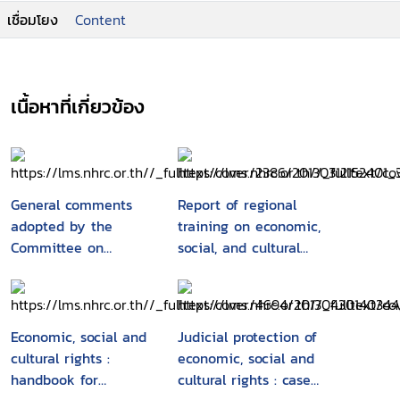
เชื่อมโยง
Content
เนื้อหาที่เกี่ยวข้อง
General comments
Report of regional
adopted by the
training on economic,
Committee on
social, and cultural
Economic, Social and
rights : 29 July - 4
Cultural Rights
August 2002, Kuala
Lumpur, Malaysia
Economic, social and
Judicial protection of
cultural rights :
economic, social and
handbook for
cultural rights : cases