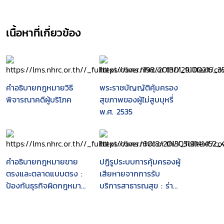
เนื้อหาที่เกี่ยวข้อง
คำอธิบายกฎหมายวิธี
พระราชบัญญัติคุ้มครอง
พิจารณาคดีผู้บริโภค
สุขภาพของผู้ไม่สูบบุหรี่
พ.ศ. 2535
คำอธิบายกฎหมายขาย
ปฏิรูประบบการคุ้มครองผู้
ตรงและตลาดแบบตรง :
เสียหายจากการรับ
ป้องกันธุรกิจผิดกฎหมาย
บริการสาธารณสุข : ร่าง
กำหนดลักษณะของการ
กฎหมายฉบับคณะ
ประกอบธุรกิจขายตรง
กรรมการปฏิรูปกฎหมาย
และตลาดแบบตรง การ
(คปก.)