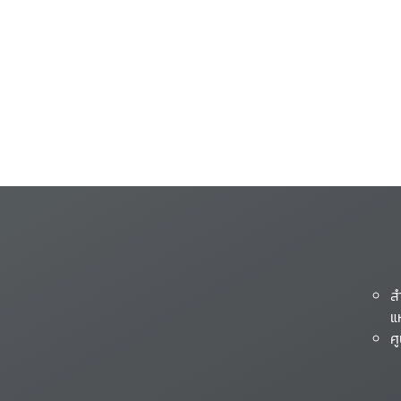
ส
แ
ศ