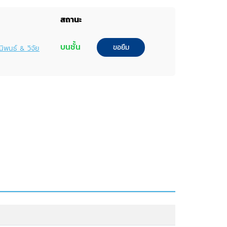
สถานะ
บนชั้น
ขอยืม
นิพนธ์ & วิจัย