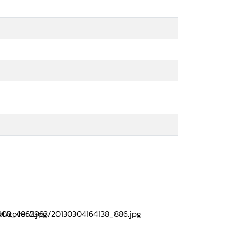
บใช้ให้ครอบคลุมไปถึงผู้ใช้แรงงานซึ่งเป็นผู้รับ
วิจัยฉบับนี้ผู้วิจัยได้เสนอแนวทางแก้ไขเพิ่มเติม
ผู้รับจ้างตามสัญญาจ้างทำของ