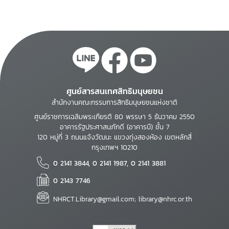
ศูนย์สารสนเทศสิทธิมนุษยชน
สำนักงานคณะกรรมการสิทธิมนุษยชนแห่งชาติ
ศูนย์ราชการเฉลิมพระเกียรติ 80 พรรษา 5 ธันวาคม 2550
อาคารรัฐประศาสนภักดี (อาคารบี) ชั้น 7
120 หมู่ที่ 3 ถนนแจ้งวัฒนะ แขวงทุ่งสองห้อง เขตหลักสี่
กรุงเทพฯ 10210
0 2141 3844, 0 2141 1987, 0 2141 3881
0 2143 7746
NHRCT.Library@gmail.com; library@nhrc.or.th