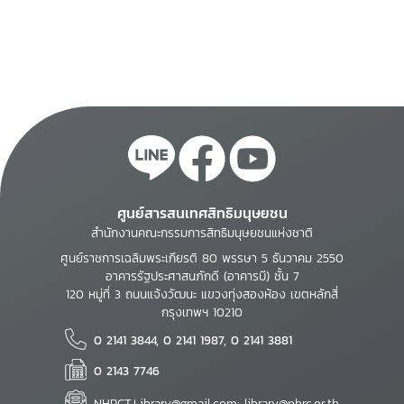
ศูนย์สารสนเทศสิทธิมนุษยชน
สำนักงานคณะกรรมการสิทธิมนุษยชนแห่งชาติ
ศูนย์ราชการเฉลิมพระเกียรติ 80 พรรษา 5 ธันวาคม 2550
อาคารรัฐประศาสนภักดี (อาคารบี) ชั้น 7
120 หมู่ที่ 3 ถนนแจ้งวัฒนะ แขวงทุ่งสองห้อง เขตหลักสี่
กรุงเทพฯ 10210
0 2141 3844, 0 2141 1987, 0 2141 3881
0 2143 7746
NHRCT.Library@gmail.com; library@nhrc.or.th