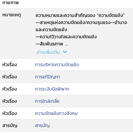
กายภาพ
หมายเหตุ
ความหมายและความสำคัญของ "ความขัดแย้ง"
--สาเหตุแห่งความขัดแย้ง/ความรุนแรง--อำนาจ
และความขัดแย้ง
--ความไว้วางใจและความขัดแย้ง
--สัมพันธภาพ
--ความยุติธรรมและความขัดแย้ง
อ่านเพิ่มเติม
--สันติวิธีกับการจัดการความขัดแย้งในนโยบาย
หัวเรื่อง
การบริหารความขัดแย้ง
สาธารณะ
--การตัดสินใจแบบมีส่วนร่วม
หัวเรื่อง
การแก้ปัญหา
--การแก้ปัญหาข้อพิพาทด้วยการเจรจาไกล่เกลี่ย
--พฤติกรรมความขัดแย้ง
หัวเรื่อง
การระงับข้อพิพาท
--หลักของการสื่อสารกับการแก้ปัญหาความขัด
แย้ง
หัวเรื่อง
การไกล่เกลี่ย
--การวิเคราะห์ความขัดแย้งและการนำคู่เจรจามาสู่
หัวเรื่อง
ความขัดแย้งทางสังคม
โต๊ะเจรจา
--การเตรียมตัวก่อนการเจรจา
สารบัญ
สารบัญ
--การดำเนินการกระบวนการเจรจาไกล่เกลี่ย