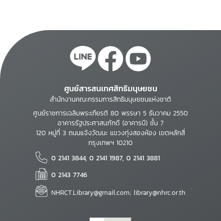
ศูนย์สารสนเทศสิทธิมนุษยชน
สำนักงานคณะกรรมการสิทธิมนุษยชนแห่งชาติ
ศูนย์ราชการเฉลิมพระเกียรติ 80 พรรษา 5 ธันวาคม 2550
อาคารรัฐประศาสนภักดี (อาคารบี) ชั้น 7
120 หมู่ที่ 3 ถนนแจ้งวัฒนะ แขวงทุ่งสองห้อง เขตหลักสี่
กรุงเทพฯ 10210
0 2141 3844, 0 2141 1987, 0 2141 3881
0 2143 7746
NHRCT.Library@gmail.com; library@nhrc.or.th