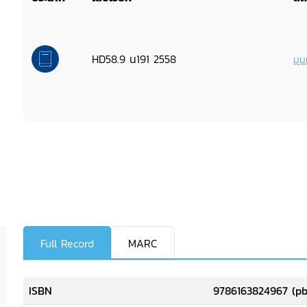
HD58.9 น191 2558
มุม
Full Record
MARC
ISBN
9786163824967 (pb