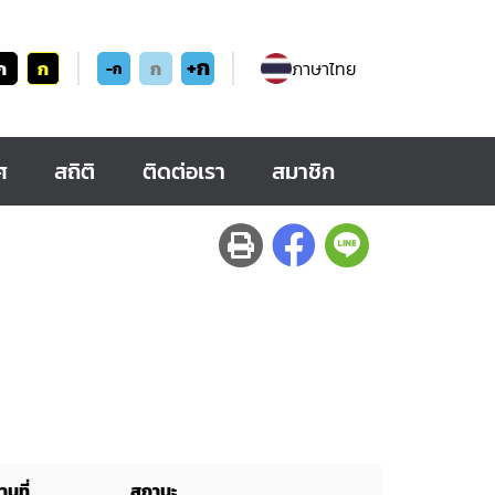
+ก
ก
ก
ก
ภาษาไทย
-ก
ศ
สถิติ
ติดต่อเรา
สมาชิก
านที่
สถานะ