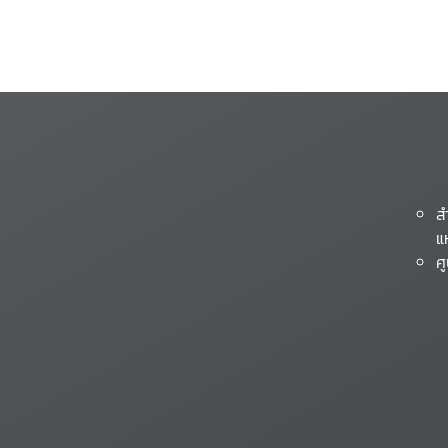
ส
แ
ศ