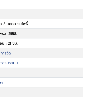
 / นภดล ร่มโพธิ์
เพรส, 2558.
อบ ; 21 ซม.
-การวัด
-การประเมิน
ษา