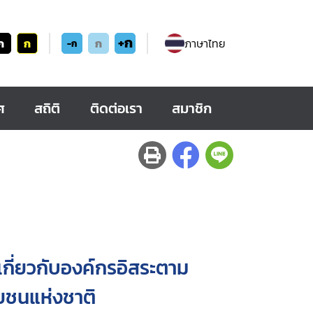
+ก
ก
ก
ก
ภาษาไทย
-ก
ศ
สถิติ
ติดต่อเรา
สมาชิก
ี่ยวกับองค์กรอิสระตาม
ยชนแห่งชาติ