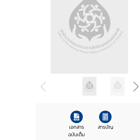
เอกสาร
สารบัญ
ฉบับเต็ม