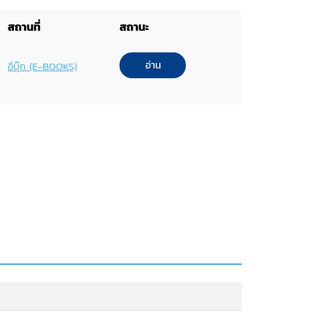
สถานที่
สถานะ
อ่าน
อีบุ๊ก (E-BOOKS)