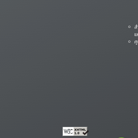
ส
แ
ศ